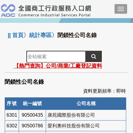
跳
Toggl
到
navig
主
:::
要
內
||
首頁
〉
統計專區
〉
閉鎖性公司名錄
容
全
站
【熱門查詢】公司/商業/工廠登記資料
檢
索
閉鎖性公司名錄
資料更新頻率：即時
序號
統一編號
公司名稱
6301
90500435
康苑國際股份有限公司
6302
90500786
愛利奧科技股份有限公司