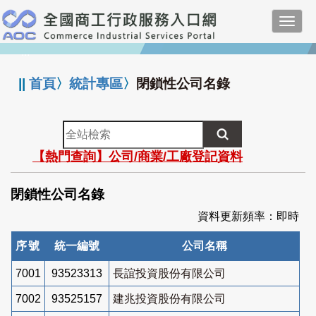
跳
Toggl
到
navig
主
:::
要
內
||
首頁
〉
統計專區
〉
閉鎖性公司名錄
容
全
站
【熱門查詢】公司/商業/工廠登記資料
檢
索
閉鎖性公司名錄
資料更新頻率：即時
序號
統一編號
公司名稱
7001
93523313
長誼投資股份有限公司
7002
93525157
建兆投資股份有限公司