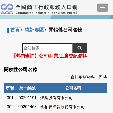
跳
Toggl
到
navig
主
:::
要
內
||
首頁
〉
統計專區
〉
閉鎖性公司名錄
容
全
站
【熱門查詢】公司/商業/工廠登記資料
檢
索
閉鎖性公司名錄
資料更新頻率：即時
序號
統一編號
公司名稱
301
00201191
爍樂股份有限公司
302
00201468
金柏睿投資股份有限公司