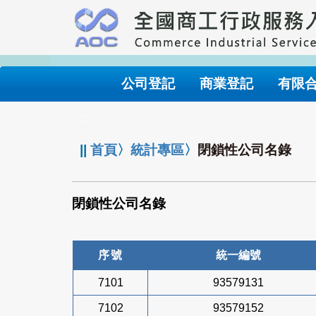
跳
到
主
要
內
公司登記
商業登記
有限
容
:::
||
首頁
〉
統計專區
〉
閉鎖性公司名錄
閉鎖性公司名錄
序號
統一編號
7101
93579131
7102
93579152