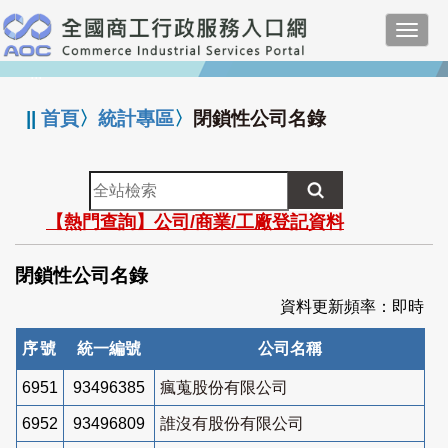
跳
Toggl
到
navig
主
:::
要
內
||
首頁
〉
統計專區
〉
閉鎖性公司名錄
容
全
站
【熱門查詢】公司/商業/工廠登記資料
檢
索
閉鎖性公司名錄
資料更新頻率：即時
序號
統一編號
公司名稱
6951
93496385
瘋蒐股份有限公司
6952
93496809
誰沒有股份有限公司