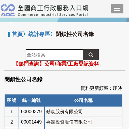
跳
Toggl
到
navig
主
:::
要
內
||
首頁
〉
統計專區
〉
閉鎖性公司名錄
容
全
站
【熱門查詢】公司/商業/工廠登記資料
檢
索
閉鎖性公司名錄
資料更新頻率：即時
序號
統一編號
公司名稱
1
00000379
勤宸股份有限公司
2
00001449
嘉霆投資股份有限公司