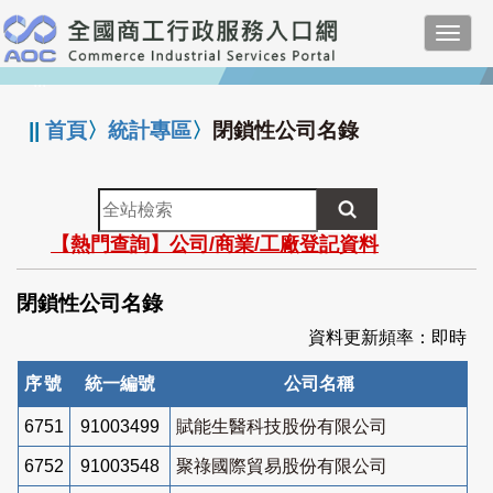
跳
Toggl
到
navig
主
:::
要
內
||
首頁
〉
統計專區
〉
閉鎖性公司名錄
容
全
站
【熱門查詢】公司/商業/工廠登記資料
檢
索
閉鎖性公司名錄
資料更新頻率：即時
序號
統一編號
公司名稱
6751
91003499
賦能生醫科技股份有限公司
6752
91003548
聚祿國際貿易股份有限公司