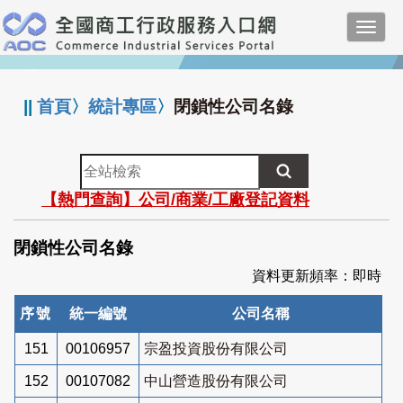
跳
Toggl
到
navig
主
:::
要
內
||
首頁
〉
統計專區
〉
閉鎖性公司名錄
容
全
站
【熱門查詢】公司/商業/工廠登記資料
檢
索
閉鎖性公司名錄
資料更新頻率：即時
序號
統一編號
公司名稱
151
00106957
宗盈投資股份有限公司
152
00107082
中山營造股份有限公司