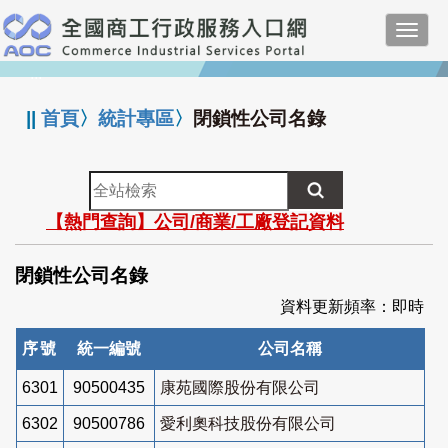
跳
Toggl
到
navig
主
:::
要
內
||
首頁
〉
統計專區
〉
閉鎖性公司名錄
容
全
站
【熱門查詢】公司/商業/工廠登記資料
檢
索
閉鎖性公司名錄
資料更新頻率：即時
序號
統一編號
公司名稱
6301
90500435
康苑國際股份有限公司
6302
90500786
愛利奧科技股份有限公司