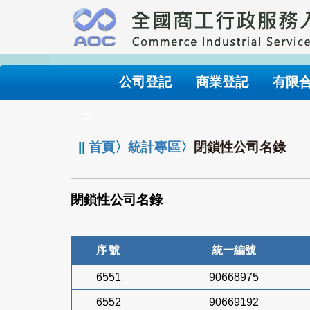
跳
到
主
要
內
公司登記
商業登記
有限
容
:::
||
首頁
〉
統計專區
〉
閉鎖性公司名錄
閉鎖性公司名錄
序號
統一編號
6551
90668975
6552
90669192