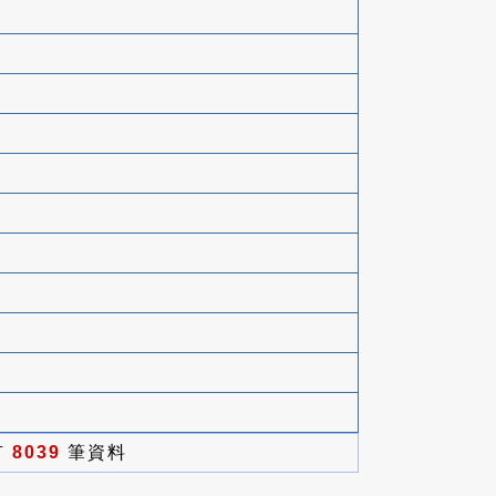
有
8039
筆資料