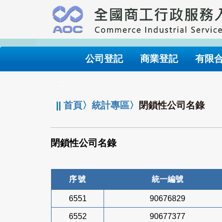
跳
到
主
要
內
公司登記
商業登記
有限
容
:::
||
首頁
〉
統計專區
〉
閉鎖性公司名錄
閉鎖性公司名錄
序號
統一編號
6551
90676829
6552
90677377