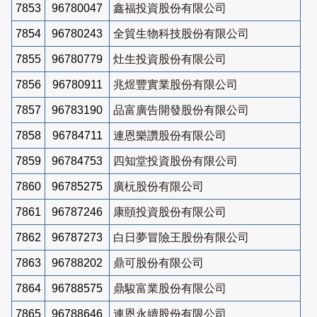
7853
96780047
鑫福投資股份有限公司
7854
96780243
全貿生物科技股份有限公司
7855
96780779
灶生投資股份有限公司
7856
96780911
兆煜豐實業股份有限公司
7857
96783190
品富廣告開發股份有限公司
7858
96784711
連恩樂讚股份有限公司
7859
96784753
四知堂投資股份有限公司
7860
96785275
廣杬股份有限公司
7861
96787246
康頤投資股份有限公司
7862
96787273
白日夢冒險王股份有限公司
7863
96788202
鼎可股份有限公司
7864
96788575
鼎駿富業股份有限公司
7865
96788646
連恩永續股份有限公司