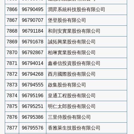
7866
96790495
潤昇系統科技股份有限公司
7867
96790707
堡登股份有限公司
7868
96791184
和則安實業股份有限公司
7869
96791678
誠拓興業股份有限公司
7870
96792867
柏琳實業股份有限公司
7871
96794014
鑫睿信投資股份有限公司
7872
96794268
酉月國際股份有限公司
7873
96794555
啟集股份有限公司
7874
96795196
皇通工程股份有限公司
7875
96795251
明仁太郎股份有限公司
7876
96795386
三里侍股份有限公司
7877
96795576
香雅萊生技股份有限公司