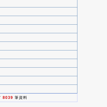
有
8039
筆資料