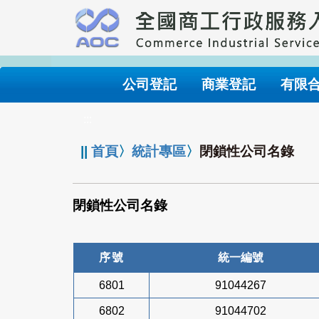
跳
到
主
要
內
公司登記
商業登記
有限
容
:::
||
首頁
〉
統計專區
〉
閉鎖性公司名錄
閉鎖性公司名錄
序號
統一編號
6801
91044267
6802
91044702