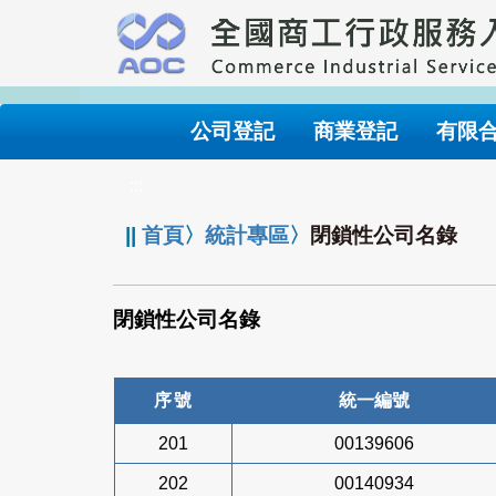
跳
到
主
要
內
公司登記
商業登記
有限
容
:::
||
首頁
〉
統計專區
〉
閉鎖性公司名錄
閉鎖性公司名錄
序號
統一編號
201
00139606
202
00140934