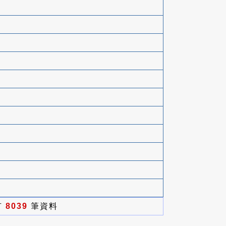
有
8039
筆資料