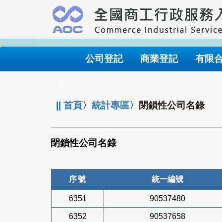
跳
到
主
要
內
公司登記
商業登記
有限
容
:::
||
首頁
〉
統計專區
〉
閉鎖性公司名錄
閉鎖性公司名錄
序號
統一編號
6351
90537480
6352
90537658