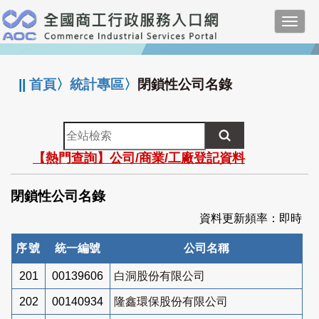
跳
Toggl
到
navig
主
:::
要
內
||
首頁
〉
統計專區
〉
閉鎖性公司名錄
容
全
站
【熱門查詢】公司/商業/工廠登記資料
檢
索
閉鎖性公司名錄
資料更新頻率：即時
序號
統一編號
公司名稱
201
00139606
白洞股份有限公司
202
00140934
隆鑫環保股份有限公司