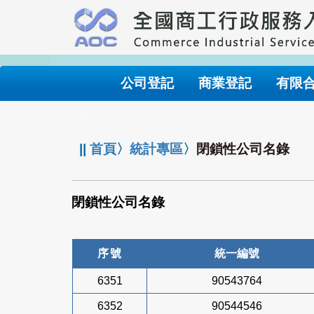
跳
到
主
要
內
公司登記
商業登記
有限
容
:::
||
首頁
〉
統計專區
〉
閉鎖性公司名錄
閉鎖性公司名錄
序號
統一編號
6351
90543764
6352
90544546