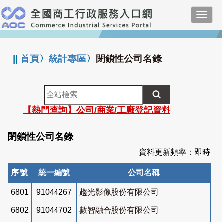
跳
Toggl
到
navig
主
:::
要
內
||
首頁
〉
統計專區
〉
閉鎖性公司名錄
容
全
站
【熱門查詢】公司/商業/工廠登記資料
檢
索
閉鎖性公司名錄
資料更新頻率：即時
序號
統一編號
公司名稱
6801
91044267
趨光影像股份有限公司
6802
91044702
數智融合股份有限公司