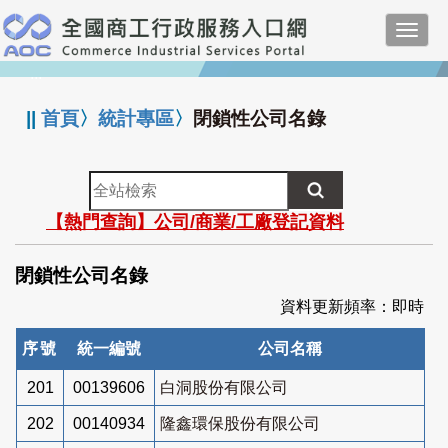
跳
Toggl
到
navig
主
:::
要
內
||
首頁
〉
統計專區
〉
閉鎖性公司名錄
容
全
站
【熱門查詢】公司/商業/工廠登記資料
檢
索
閉鎖性公司名錄
資料更新頻率：即時
序號
統一編號
公司名稱
201
00139606
白洞股份有限公司
202
00140934
隆鑫環保股份有限公司