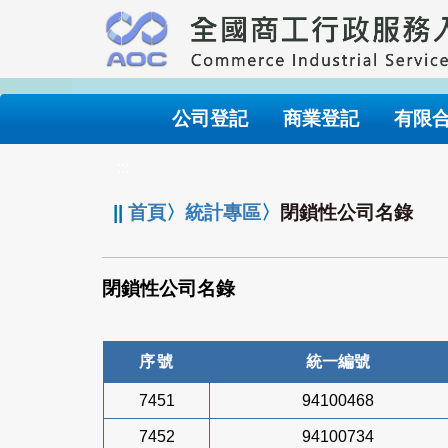
跳
到
主
要
內
公司登記
商業登記
有限
容
:::
||
首頁
〉
統計專區
〉
閉鎖性公司名錄
閉鎖性公司名錄
序號
統一編號
7451
94100468
7452
94100734