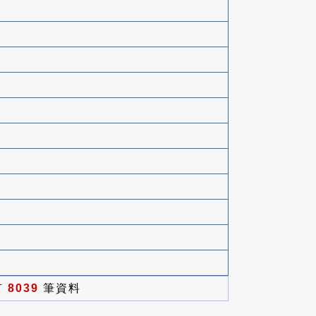
有
8039
筆資料