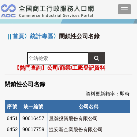
跳
Toggl
到
navig
主
:::
要
內
||
首頁
〉
統計專區
〉
閉鎖性公司名錄
容
全
站
【熱門查詢】公司/商業/工廠登記資料
檢
索
閉鎖性公司名錄
資料更新頻率：即時
序號
統一編號
公司名稱
6451
90616457
晨瀚投資股份有限公司
6452
90617759
捷安新企業股份有限公司