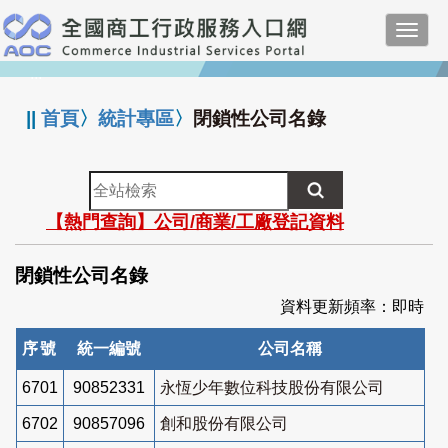
跳
Toggl
到
navig
主
:::
要
內
||
首頁
〉
統計專區
〉
閉鎖性公司名錄
容
全
站
【熱門查詢】公司/商業/工廠登記資料
檢
索
閉鎖性公司名錄
資料更新頻率：即時
序號
統一編號
公司名稱
6701
90852331
永恆少年數位科技股份有限公司
6702
90857096
創和股份有限公司