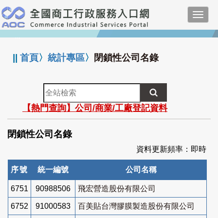
跳
Toggl
到
navig
主
:::
要
內
||
首頁
〉
統計專區
〉
閉鎖性公司名錄
容
全
站
【熱門查詢】公司/商業/工廠登記資料
檢
索
閉鎖性公司名錄
資料更新頻率：即時
序號
統一編號
公司名稱
6751
90988506
飛宏營造股份有限公司
6752
91000583
百美貼台灣膠膜製造股份有限公司