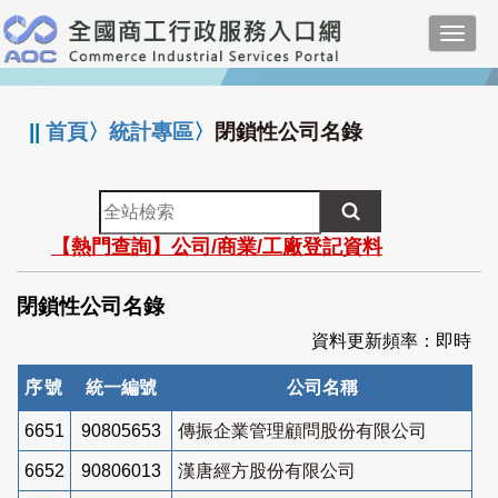
跳
Toggl
到
navig
主
:::
要
內
||
首頁
〉
統計專區
〉
閉鎖性公司名錄
容
全
站
【熱門查詢】公司/商業/工廠登記資料
檢
索
閉鎖性公司名錄
資料更新頻率：即時
序號
統一編號
公司名稱
6651
90805653
傳振企業管理顧問股份有限公司
6652
90806013
漢唐經方股份有限公司