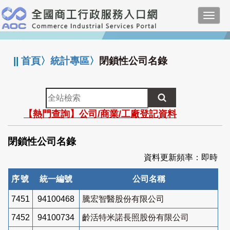
跳
Toggl
到
navig
主
:::
要
內
||
首頁
〉
統計專區
〉
閉鎖性公司名錄
容
全
站
【熱門查詢】公司/商業/工廠登記資料
檢
索
閉鎖性公司名錄
資料更新頻率：即時
序號
統一編號
公司名稱
7451
94100468
騰宏智醫股份有限公司
7452
94100734
齡活特米諾長照股份有限公司