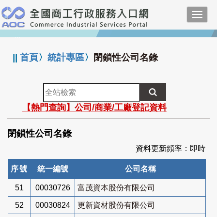
跳
Toggl
到
navig
主
:::
要
內
||
首頁
〉
統計專區
〉
閉鎖性公司名錄
容
全
站
【熱門查詢】公司/商業/工廠登記資料
檢
索
閉鎖性公司名錄
資料更新頻率：即時
序號
統一編號
公司名稱
51
00030726
富茂資本股份有限公司
52
00030824
更新資材股份有限公司