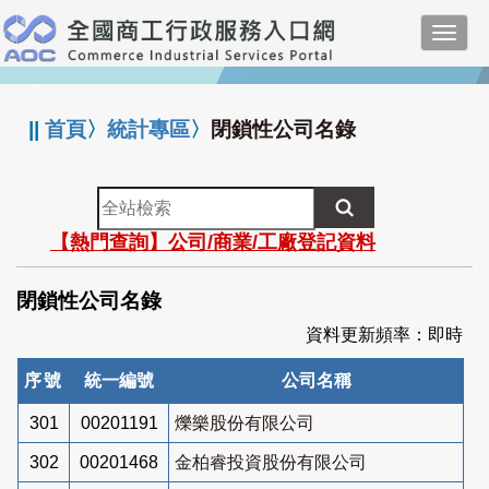
跳
Toggl
到
navig
主
:::
要
內
||
首頁
〉
統計專區
〉
閉鎖性公司名錄
容
全
站
【熱門查詢】公司/商業/工廠登記資料
檢
索
閉鎖性公司名錄
資料更新頻率：即時
序號
統一編號
公司名稱
301
00201191
爍樂股份有限公司
302
00201468
金柏睿投資股份有限公司