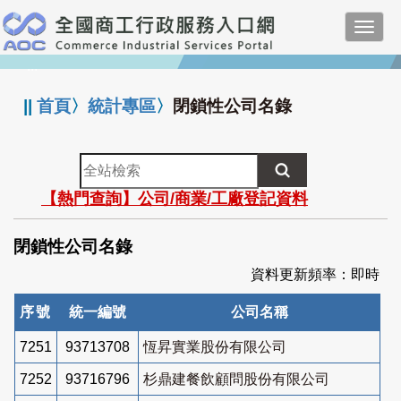
跳
Toggl
到
navig
主
:::
要
內
||
首頁
〉
統計專區
〉
閉鎖性公司名錄
容
全
站
【熱門查詢】公司/商業/工廠登記資料
檢
索
閉鎖性公司名錄
資料更新頻率：即時
序號
統一編號
公司名稱
7251
93713708
恆昇實業股份有限公司
7252
93716796
杉鼎建餐飲顧問股份有限公司