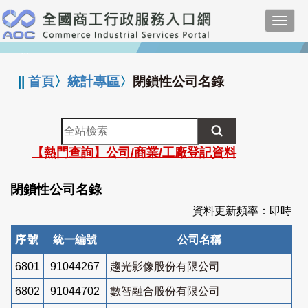
跳
Toggl
到
navig
主
:::
要
內
||
首頁
〉
統計專區
〉
閉鎖性公司名錄
容
全
站
【熱門查詢】公司/商業/工廠登記資料
檢
索
閉鎖性公司名錄
資料更新頻率：即時
序號
統一編號
公司名稱
6801
91044267
趨光影像股份有限公司
6802
91044702
數智融合股份有限公司