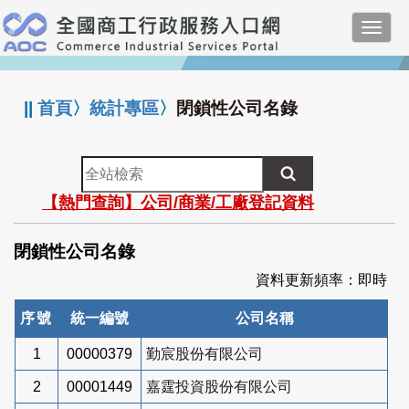
跳
Toggl
到
navig
主
:::
要
內
||
首頁
〉
統計專區
〉
閉鎖性公司名錄
容
全
站
【熱門查詢】公司/商業/工廠登記資料
檢
索
閉鎖性公司名錄
資料更新頻率：即時
序號
統一編號
公司名稱
1
00000379
勤宸股份有限公司
2
00001449
嘉霆投資股份有限公司