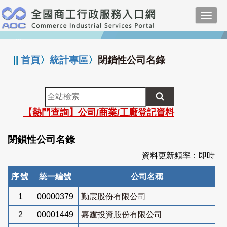
跳
Toggl
到
navig
主
:::
要
內
||
首頁
〉
統計專區
〉
閉鎖性公司名錄
容
全
站
【熱門查詢】公司/商業/工廠登記資料
檢
索
閉鎖性公司名錄
資料更新頻率：即時
序號
統一編號
公司名稱
1
00000379
勤宸股份有限公司
2
00001449
嘉霆投資股份有限公司