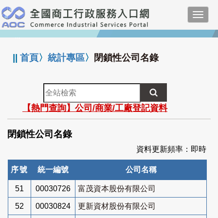
跳
Toggl
到
navig
主
:::
要
內
||
首頁
〉
統計專區
〉
閉鎖性公司名錄
容
全
站
【熱門查詢】公司/商業/工廠登記資料
檢
索
閉鎖性公司名錄
資料更新頻率：即時
序號
統一編號
公司名稱
51
00030726
富茂資本股份有限公司
52
00030824
更新資材股份有限公司