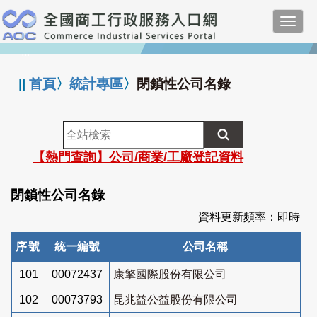
跳
Toggl
到
navig
主
:::
要
內
||
首頁
〉
統計專區
〉
閉鎖性公司名錄
容
全
站
【熱門查詢】公司/商業/工廠登記資料
檢
索
閉鎖性公司名錄
資料更新頻率：即時
序號
統一編號
公司名稱
101
00072437
康擎國際股份有限公司
102
00073793
昆兆益公益股份有限公司