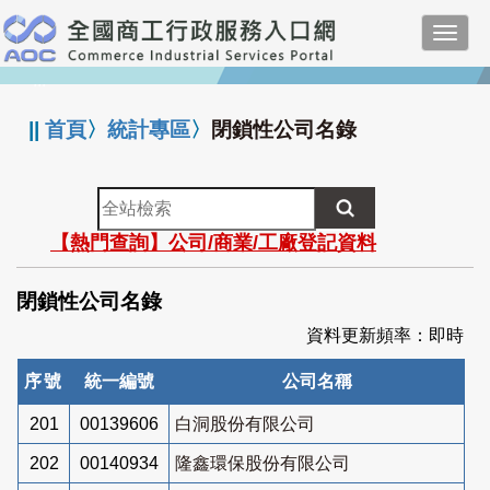
跳
Toggl
到
navig
主
:::
要
內
||
首頁
〉
統計專區
〉
閉鎖性公司名錄
容
全
站
【熱門查詢】公司/商業/工廠登記資料
檢
索
閉鎖性公司名錄
資料更新頻率：即時
序號
統一編號
公司名稱
201
00139606
白洞股份有限公司
202
00140934
隆鑫環保股份有限公司