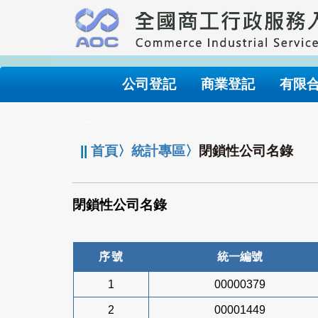
跳
到
主
要
內
公司登記
商業登記
有限
容
:::
||
首頁
〉
統計專區
〉
閉鎖性公司名錄
閉鎖性公司名錄
序號
統一編號
1
00000379
2
00001449