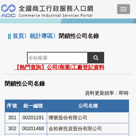
跳
Toggl
到
navig
主
:::
要
內
||
首頁
〉
統計專區
〉
閉鎖性公司名錄
容
全
站
【熱門查詢】公司/商業/工廠登記資料
檢
索
閉鎖性公司名錄
資料更新頻率：即時
序號
統一編號
公司名稱
301
00201191
爍樂股份有限公司
302
00201468
金柏睿投資股份有限公司