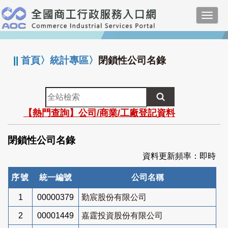
跳
Toggl
到
navig
主
:::
要
內
||
首頁
〉
統計專區
〉
閉鎖性公司名錄
容
全
站
【熱門查詢】公司/商業/工廠登記資料
檢
索
閉鎖性公司名錄
資料更新頻率：即時
序號
統一編號
公司名稱
1
00000379
勤宸股份有限公司
2
00001449
嘉霆投資股份有限公司