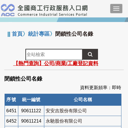
跳
Toggl
到
navig
主
:::
要
內
||
首頁
〉
統計專區
〉
閉鎖性公司名錄
容
全
站
【熱門查詢】公司/商業/工廠登記資料
檢
索
閉鎖性公司名錄
資料更新頻率：即時
序號
統一編號
公司名稱
6451
90611122
安安吉股份有限公司
6452
90611214
永馳股份有限公司