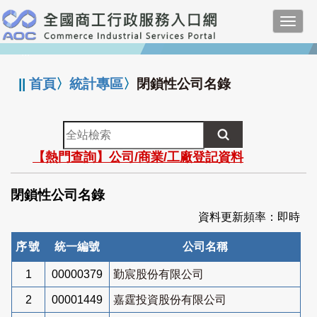
跳
Toggl
到
navig
主
:::
要
內
||
首頁
〉
統計專區
〉
閉鎖性公司名錄
容
全
站
【熱門查詢】公司/商業/工廠登記資料
檢
索
閉鎖性公司名錄
資料更新頻率：即時
序號
統一編號
公司名稱
1
00000379
勤宸股份有限公司
2
00001449
嘉霆投資股份有限公司