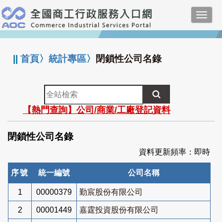
跳
Toggl
到
navig
主
:::
要
內
||
首頁
〉
統計專區
〉
閉鎖性公司名錄
容
全
站
【熱門查詢】公司/商業/工廠登記資料
檢
索
閉鎖性公司名錄
資料更新頻率：即時
序號
統一編號
公司名稱
1
00000379
勤宸股份有限公司
2
00001449
嘉霆投資股份有限公司