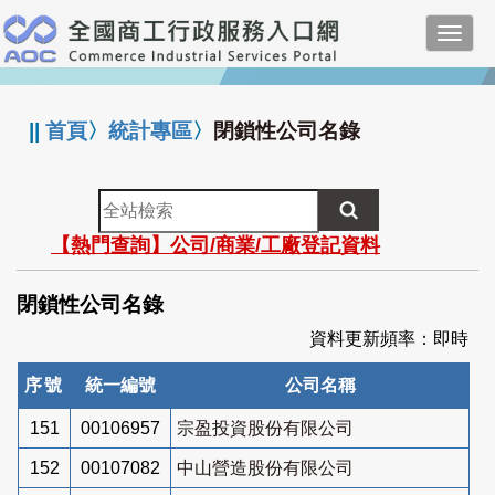
跳
Toggl
到
navig
主
:::
要
內
||
首頁
〉
統計專區
〉
閉鎖性公司名錄
容
全
站
【熱門查詢】公司/商業/工廠登記資料
檢
索
閉鎖性公司名錄
資料更新頻率：即時
序號
統一編號
公司名稱
151
00106957
宗盈投資股份有限公司
152
00107082
中山營造股份有限公司