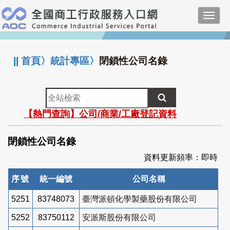
跳
Toggl
到
navig
主
:::
要
內
||
首頁
〉
統計專區
〉
閉鎖性公司名錄
容
全
站
【熱門查詢】公司/商業/工廠登記資料
檢
索
閉鎖性公司名錄
資料更新頻率：即時
序號
統一編號
公司名稱
5251
83748073
臺灣派頓化學製藥股份有限公司
5252
83750112
安派斯股份有限公司