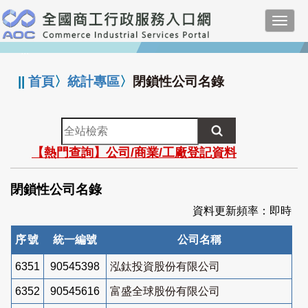
跳
Toggl
到
navig
主
:::
要
內
||
首頁
〉
統計專區
〉
閉鎖性公司名錄
容
全
站
【熱門查詢】公司/商業/工廠登記資料
檢
索
閉鎖性公司名錄
資料更新頻率：即時
序號
統一編號
公司名稱
6351
90545398
泓鈦投資股份有限公司
6352
90545616
富盛全球股份有限公司