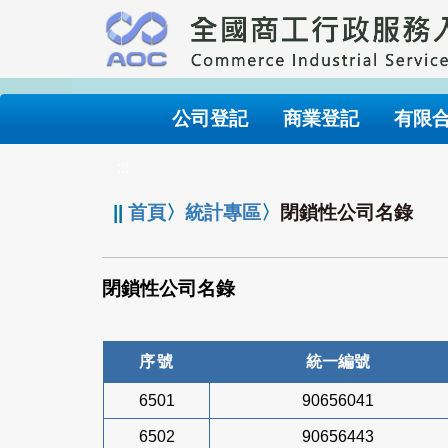
跳
到
主
要
內
公司登記
商業登記
有限
容
:::
||
首頁
〉
統計專區
〉
閉鎖性公司名錄
閉鎖性公司名錄
序號
統一編號
6501
90656041
6502
90656443