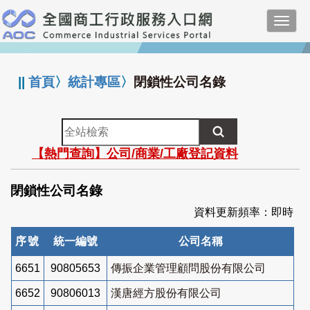
跳
Toggl
到
navig
主
:::
要
內
||
首頁
〉
統計專區
〉
閉鎖性公司名錄
容
全
站
【熱門查詢】公司/商業/工廠登記資料
檢
索
閉鎖性公司名錄
資料更新頻率：即時
序號
統一編號
公司名稱
6651
90805653
傳振企業管理顧問股份有限公司
6652
90806013
漢唐經方股份有限公司