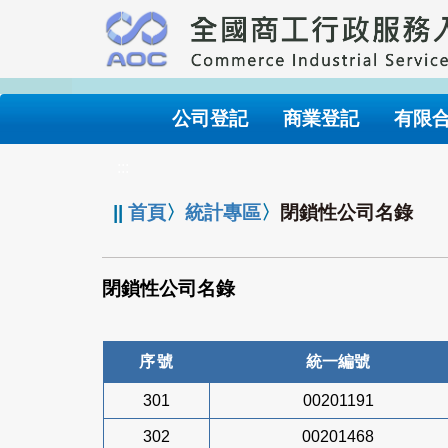
跳
到
主
要
內
公司登記
商業登記
有限
容
:::
||
首頁
〉
統計專區
〉
閉鎖性公司名錄
閉鎖性公司名錄
序號
統一編號
301
00201191
302
00201468