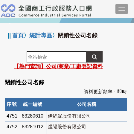
跳
Toggl
到
navig
主
:::
要
內
||
首頁
〉
統計專區
〉
閉鎖性公司名錄
容
全
站
【熱門查詢】公司/商業/工廠登記資料
檢
索
閉鎖性公司名錄
資料更新頻率：即時
序號
統一編號
公司名稱
4751
83280610
伊絲妮股份有限公司
4752
83281012
煜陽股份有限公司