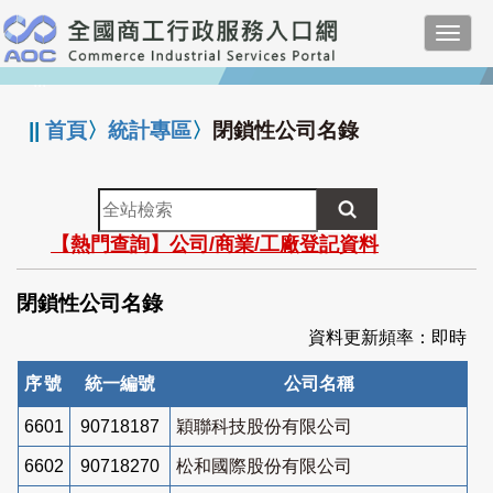
跳
Toggl
到
navig
主
:::
要
內
||
首頁
〉
統計專區
〉
閉鎖性公司名錄
容
全
站
【熱門查詢】公司/商業/工廠登記資料
檢
索
閉鎖性公司名錄
資料更新頻率：即時
序號
統一編號
公司名稱
6601
90718187
穎聯科技股份有限公司
6602
90718270
松和國際股份有限公司