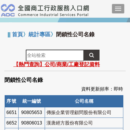
跳
Toggl
到
navig
主
:::
要
內
||
首頁
〉
統計專區
〉
閉鎖性公司名錄
容
全
站
【熱門查詢】公司/商業/工廠登記資料
檢
索
閉鎖性公司名錄
資料更新頻率：即時
序號
統一編號
公司名稱
6651
90805653
傳振企業管理顧問股份有限公司
6652
90806013
漢唐經方股份有限公司