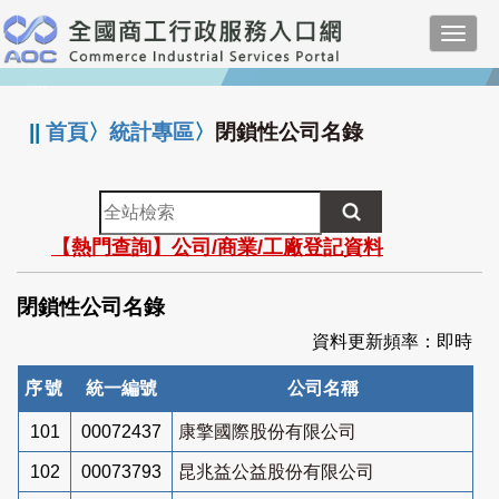
跳
Toggl
到
navig
主
:::
要
內
||
首頁
〉
統計專區
〉
閉鎖性公司名錄
容
全
站
【熱門查詢】公司/商業/工廠登記資料
檢
索
閉鎖性公司名錄
資料更新頻率：即時
序號
統一編號
公司名稱
101
00072437
康擎國際股份有限公司
102
00073793
昆兆益公益股份有限公司